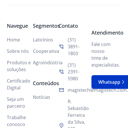
Navegue
Segmentos
Contato
Atendimento
Home
Laticínios
(31)
Fale com
3891-
Sobre nós
Cooperativa
nosso
1803
time de
Produtos e
Agroindústria
(31)
especialistas.
soluções
2391-
5980
Certificado
Whatsapp
Conteúdos
Digital
magistech@magistech.com.
Notícias
Seja um
R.
parceiro
Sebastião
Ferreira
Trabalhe
da Silva,
conosco