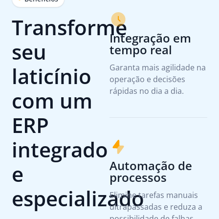
Transforme
Integração em
seu
tempo real
laticínio
Garanta mais agilidade na
operação e decisões
rápidas no dia a dia.
com um
ERP
integrado
Automação de
e
processos
especializado
Elimine tarefas manuais
ultrapassadas e reduza a
possibilidade de falhas.