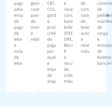
pagamento,
geolocalização,
CBT,
e
de
control
adiantamentos,
rastreabilidade,
CCS,
receber,
composição,
de
ensaio
painel
gordura
conciliação
rastreabilidade
pedidos
de
de
e
bancária,
de
manife
pagamento
monitoramento
proteína,
boletos,
lotes,
de
de
e
critérios
SPED,
autocontrole
carga
leite
relatórios.
de
DRE,
e
e
e
pagamento
Bloco
relatórios
emissã
notas
por
K
industriais.
de
de
qualidade
e
boletos
leite.
e
recuperação
bancári
importação
de
de
créditos
arquivos.
tributários.