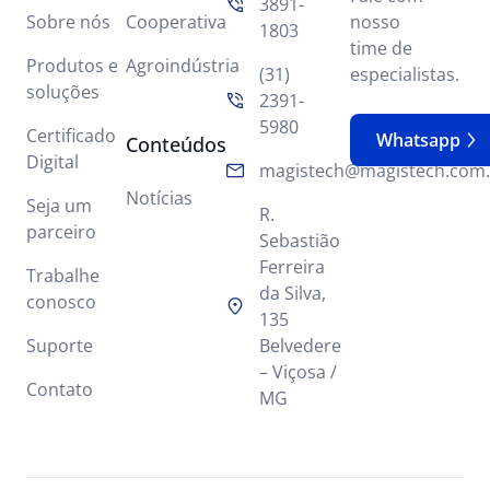
3891-
Sobre nós
Cooperativa
nosso
1803
time de
Produtos e
Agroindústria
(31)
especialistas.
soluções
2391-
5980
Certificado
Whatsapp
Conteúdos
Digital
magistech@magistech.com.
Notícias
Seja um
R.
parceiro
Sebastião
Ferreira
Trabalhe
da Silva,
conosco
135
Suporte
Belvedere
– Viçosa /
Contato
MG