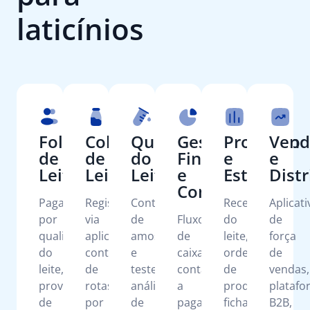
laticínios
Folha
Coleta
Qualidade
Gestão
Produção
Vend
de
de
do
Financeira
e
e
Leite
Leite
Leite
e
Estoque
Dist
Contábil
Pagamento
Registro
Controle
Recepção
Aplicati
por
via
de
Fluxo
do
de
qualidade
aplicativo,
amostras
de
leite,
força
do
controle
e
caixa,
ordens
de
leite,
de
testes,
contas
de
vendas,
provisionamento
rotas
análises
a
produção,
plataf
de
por
de
pagar
ficha
B2B,