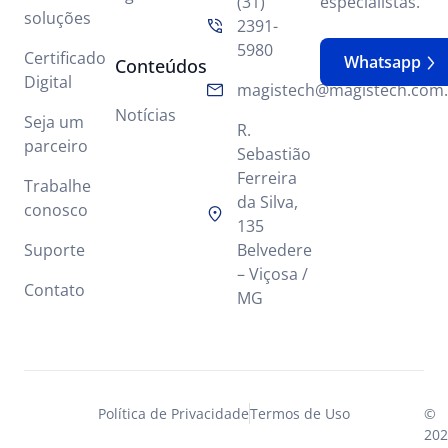
(31)
especialistas.
soluções
2391-
5980
Certificado
Whatsapp
Conteúdos
Digital
magistech@magistech.com.
Notícias
Seja um
R.
parceiro
Sebastião
Ferreira
Trabalhe
da Silva,
conosco
135
Suporte
Belvedere
– Viçosa /
Contato
MG
Política de Privacidade
Termos de Uso
©
202