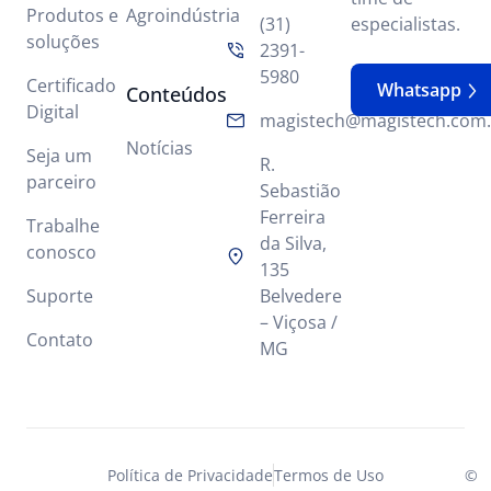
Produtos e
Agroindústria
(31)
especialistas.
soluções
2391-
5980
Certificado
Whatsapp
Conteúdos
Digital
magistech@magistech.com.
Notícias
Seja um
R.
parceiro
Sebastião
Ferreira
Trabalhe
da Silva,
conosco
135
Suporte
Belvedere
– Viçosa /
Contato
MG
Política de Privacidade
Termos de Uso
©