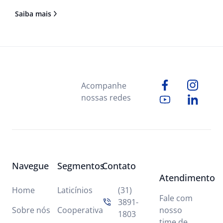
vivemos períodos de instabilidade econômica, uma
Saiba mais
vez que com isso alguns recursos se tornam
limitados e o acesso ao crédito mais difícil.
Acompanhe
nossas redes
Navegue
Segmentos
Contato
Atendimento
Home
Laticínios
(31)
Fale com
3891-
Sobre nós
Cooperativa
nosso
1803
time de