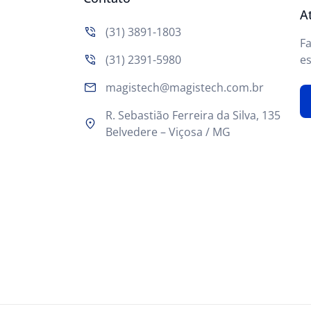
A
(31) 3891-1803
F
(31) 2391-5980
es
magistech@magistech.com.br
R. Sebastião Ferreira da Silva, 135
Belvedere – Viçosa / MG