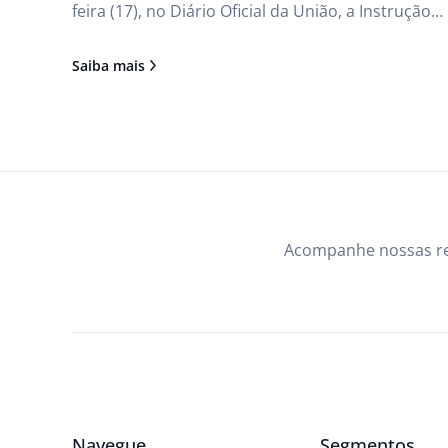
feira (17), no Diário Oficial da União, a Instrução
Normativa nº 80, aprovando o Regulamento
Técnico (RTIQ) que fixa os padrões de identidade 
Saiba mais
os requisitos de qualidade para o soro de leite e 
soro ácido, nas formas líquida,
Acompanhe nossas r
Navegue
Segmentos