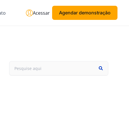
ato
Acessar
Agendar demonstração