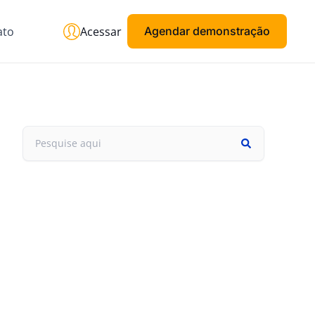
ato
Acessar
Agendar demonstração