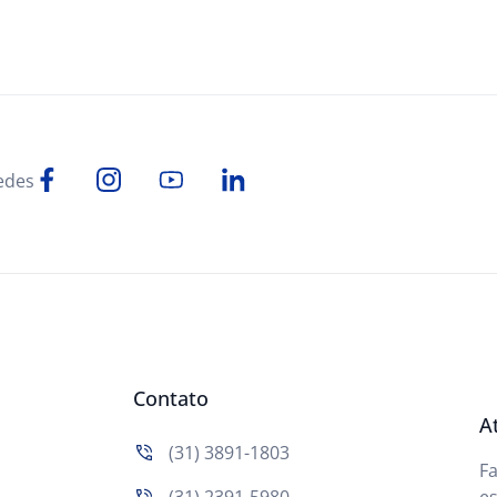
edes
Contato
A
(31) 3891-1803
F
(31) 2391-5980
es