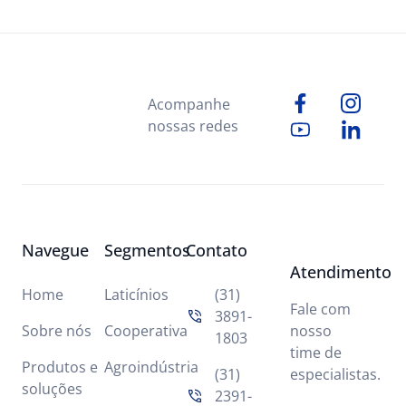
para que invistam o quanto antes na que
Acompanhe
nossas redes
Navegue
Segmentos
Contato
Atendimento
Home
Laticínios
(31)
Fale com
3891-
Sobre nós
Cooperativa
nosso
1803
time de
Produtos e
Agroindústria
(31)
especialistas.
soluções
2391-