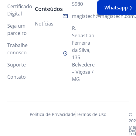
5980
Certificado
Whatsapp
Conteúdos
Digital
magistech@magistech.com.
Notícias
Seja um
R.
parceiro
Sebastião
Ferreira
Trabalhe
da Silva,
conosco
135
Suporte
Belvedere
– Viçosa /
Contato
MG
Política de Privacidade
Termos de Uso
©
202
Mag
Des
Tod