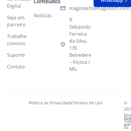
Whatsapp
Conteúdos
Digital
magistech@magistech.com.
Notícias
Seja um
R.
parceiro
Sebastião
Ferreira
Trabalhe
da Silva,
conosco
135
Suporte
Belvedere
– Viçosa /
Contato
MG
Política de Privacidade
Termos de Uso
©
202
Mag
Des
Tod
por
os