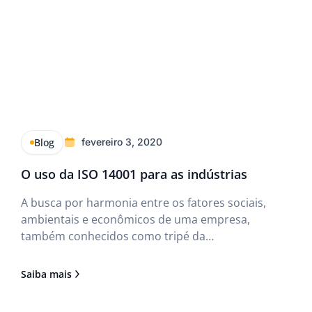
Blog
fevereiro 3, 2020
O uso da ISO 14001 para as indústrias
A busca por harmonia entre os fatores sociais,
ambientais e econômicos de uma empresa,
também conhecidos como tripé da
sustentabilidade, tem se tornado constante em
organizações e indústrias, que por sua vez
Saiba mais
precisam modernizar seus sistemas de gestão
para atingir esse equilíbrio.