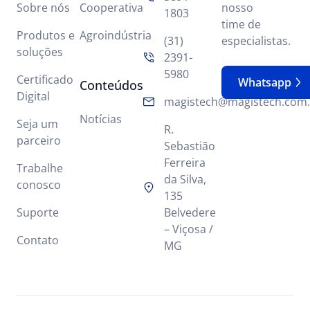
Sobre nós
Cooperativa
nosso
1803
time de
Produtos e
Agroindústria
(31)
especialistas.
soluções
2391-
5980
Certificado
Whatsapp
Conteúdos
Digital
magistech@magistech.com.
Notícias
Seja um
R.
parceiro
Sebastião
Ferreira
Trabalhe
da Silva,
conosco
135
Suporte
Belvedere
– Viçosa /
Contato
MG