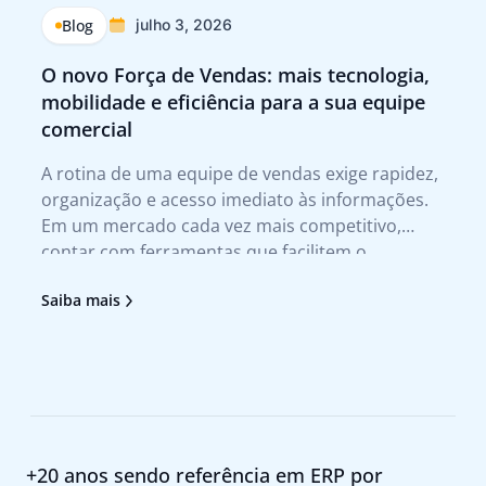
Blog
julho 3, 2026
O novo Força de Vendas: mais tecnologia,
Q
mobilidade e eficiência para a sua equipe
p
comercial
Tr
A rotina de uma equipe de vendas exige rapidez,
A 
organização e acesso imediato às informações.
te
Em um mercado cada vez mais competitivo,
qu
contar com ferramentas que facilitem o
no
atendimento ao cliente e agilizem a tomada de
tr
Saiba mais
Sa
decisão deixou de ser um diferencial para se
no
tornar uma necessidade. Foi pensando nesses
pr
+20 anos sendo referência em ERP por