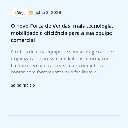
Blog
julho 3, 2026
O novo Força de Vendas: mais tecnologia,
Q
mobilidade e eficiência para a sua equipe
p
comercial
Tr
A rotina de uma equipe de vendas exige rapidez,
A 
organização e acesso imediato às informações.
te
Em um mercado cada vez mais competitivo,
qu
contar com ferramentas que facilitem o
no
atendimento ao cliente e agilizem a tomada de
tr
Saiba mais
Sa
decisão deixou de ser um diferencial para se
no
tornar uma necessidade. Foi pensando nesses
pr