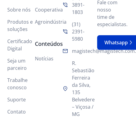
Fale com
3891-
Sobre nós
Cooperativa
nosso
1803
time de
Produtos e
Agroindústria
(31)
especialistas.
soluções
2391-
5980
Certificado
Whatsapp
Conteúdos
Digital
magistech@magistech.com.
Notícias
Seja um
R.
parceiro
Sebastião
Ferreira
Trabalhe
da Silva,
conosco
135
Suporte
Belvedere
– Viçosa /
Contato
MG