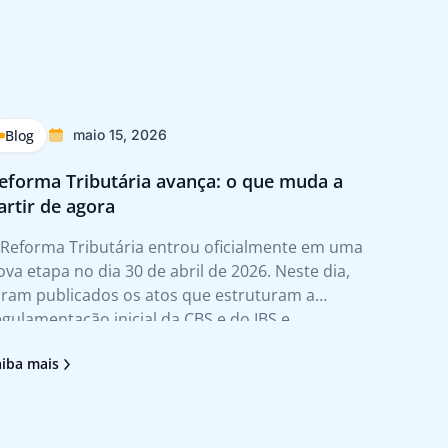
Blog
Blog
maio 15, 2026
eforma Tributária avança: o que muda a
Reforma
artir de agora
impact
 Reforma Tributária entrou oficialmente em uma
A Reform
ova etapa no dia 30 de abril de 2026. Neste dia,
do pape
oram publicados os atos que estruturam a
mudança
egulamentação inicial da CBS e do IBS e
consumo
ormalizam, pela primeira vez, as regras comuns
transfo
aiba mais
Saiba ma
ntre os dois tributos. Na prática, esse
modelo 
ovimento tira a
práticas