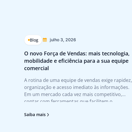
Blog
julho 3, 2026
O novo Força de Vendas: mais tecnologia,
mobilidade e eficiência para a sua equipe
comercial
A rotina de uma equipe de vendas exige rapidez,
organização e acesso imediato às informações.
Em um mercado cada vez mais competitivo,
contar com ferramentas que facilitem o
atendimento ao cliente e agilizem a tomada de
Saiba mais
decisão deixou de ser um diferencial para se
tornar uma necessidade. Foi pensando nesses