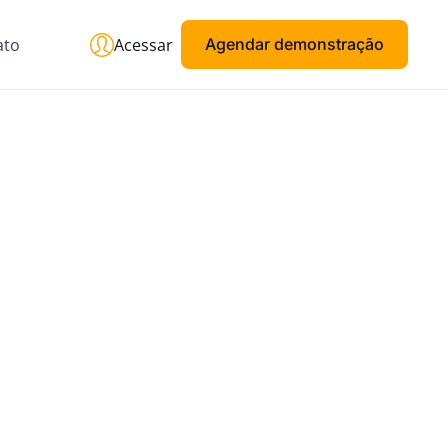
ato
Acessar
Agendar demonstração