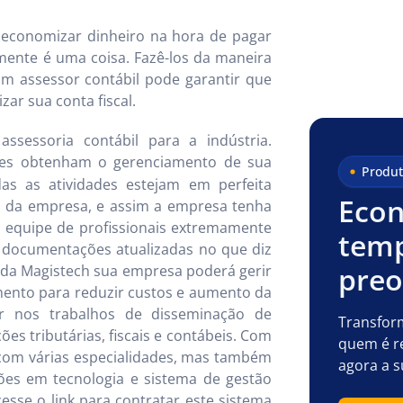
 economizar dinheiro na hora de pagar
mente é uma coisa. Fazê-los da maneira
m assessor contábil pode garantir que
zar sua conta fiscal.
ssessoria contábil para a indústria.
tes obtenham o gerenciamento de sua
Produt
das as atividades estejam em perfeita
Econ
os da empresa, e assim a empresa tenha
 equipe de profissionais extremamente
temp
 documentações atualizadas no que diz
pre
ia da Magistech sua empresa poderá gerir
mento para reduzir custos e aumento da
ar nos trabalhos de disseminação de
Transfor
ões tributárias, fiscais e contábeis. Com
quem é r
 com várias especialidades, mas também
agora a s
ções em tecnologia e sistema de gestão
cesse o link para contratar este sistema