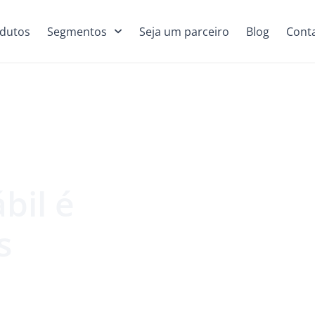
dutos
Segmentos
Seja um parceiro
Blog
Cont
bil é
s