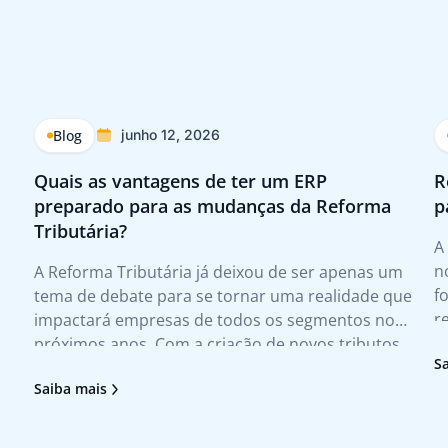
Blog
junho 12, 2026
Quais as vantagens de ter um ERP
R
preparado para as mudanças da Reforma
p
Tributária?
A
n
A Reforma Tributária já deixou de ser apenas um
f
tema de debate para se tornar uma realidade que
r
impactará empresas de todos os segmentos nos
f
próximos anos. Com a criação de novos tributos,
S
e
mudanças nas regras de apuração e novas
Saiba mais
m
exigências fiscais, as organizações precisarão
adaptar processos, revisar rotinas e