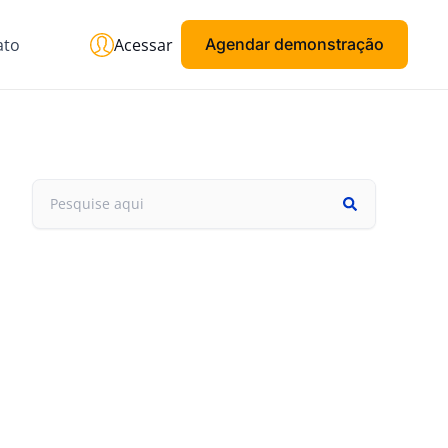
ato
Acessar
Agendar demonstração