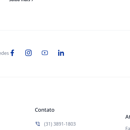
alternativa para facilitar a vida dos empresários: o
Simples Nacional.
edes
Contato
A
(31) 3891-1803
F