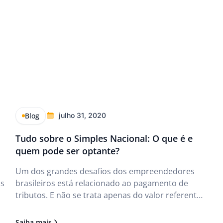
Blog
julho 31, 2020
Tudo sobre o Simples Nacional: O que é e
quem pode ser optante?
Um dos grandes desafios dos empreendedores
as
brasileiros está relacionado ao pagamento de
tributos. E não se trata apenas do valor referente
.
aos impostos, mas também, da burocracia do
sistema. Assim, o Governo Federal criou uma
Saiba mais