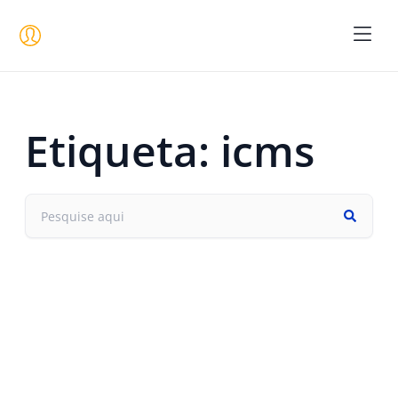
Seja um 
Etiqueta: icms