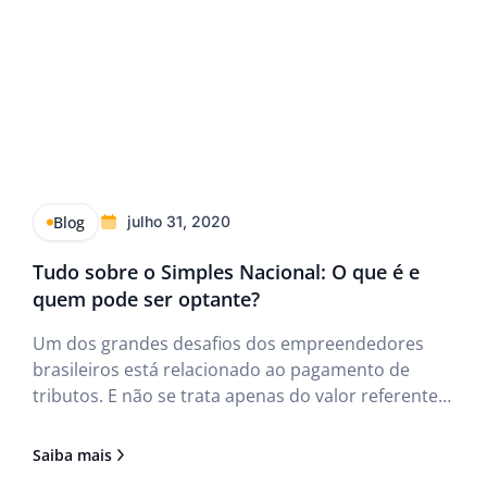
Blog
julho 31, 2020
Tudo sobre o Simples Nacional: O que é e
quem pode ser optante?
Um dos grandes desafios dos empreendedores
brasileiros está relacionado ao pagamento de
tributos. E não se trata apenas do valor referente
aos impostos, mas também, da burocracia do
sistema. Assim, o Governo Federal criou uma
Saiba mais
alternativa para facilitar a vida dos empresários: o