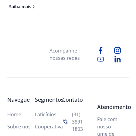
através de legislação estadual que exige o estorno
Saiba mais
de créditos de ICMS relativos às entradas, o que
normalmente ocorre.
Acompanhe
nossas redes
Navegue
Segmentos
Contato
Atendimento
Home
Laticínios
(31)
Fale com
3891-
Sobre nós
Cooperativa
nosso
1803
time de