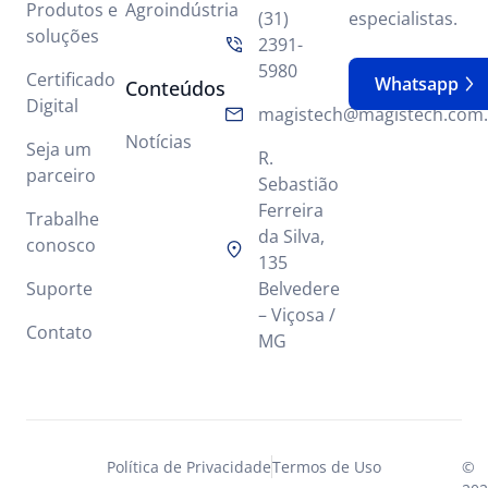
Produtos e
Agroindústria
(31)
especialistas.
soluções
2391-
5980
Certificado
Whatsapp
Conteúdos
Digital
magistech@magistech.com.
Notícias
Seja um
R.
parceiro
Sebastião
Ferreira
Trabalhe
da Silva,
conosco
135
Suporte
Belvedere
– Viçosa /
Contato
MG
Política de Privacidade
Termos de Uso
©