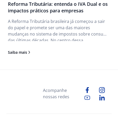
Reforma Tributária: entenda o IVA Dual e os
impactos práticos para empresas
A Reforma Tributária brasileira já começou a sair
do papel e promete ser uma das maiores
mudanças no sistema de impostos sobre consumo
das últimas décadas. No centro dessa
transformação está o chamado IVA Dual, um
Saiba mais
modelo mais simples, transparente e alinhado às
práticas internacionais. Se você quer entender o
Acompanhe
nossas redes