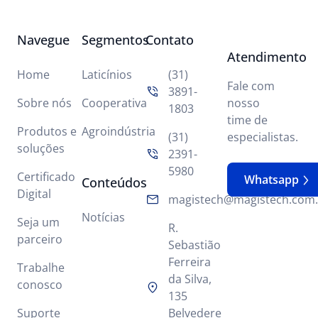
Navegue
Segmentos
Contato
Atendimento
Home
Laticínios
(31)
Fale com
3891-
Sobre nós
Cooperativa
nosso
1803
time de
Produtos e
Agroindústria
(31)
especialistas.
soluções
2391-
5980
Certificado
Whatsapp
Conteúdos
Digital
magistech@magistech.com.
Notícias
Seja um
R.
parceiro
Sebastião
Ferreira
Trabalhe
da Silva,
conosco
135
Suporte
Belvedere