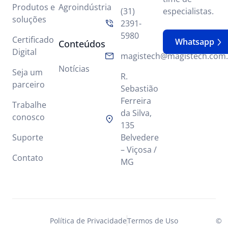
Produtos e
Agroindústria
(31)
especialistas.
soluções
2391-
5980
Certificado
Whatsapp
Conteúdos
Digital
magistech@magistech.com.
Notícias
Seja um
R.
parceiro
Sebastião
Ferreira
Trabalhe
da Silva,
conosco
135
Suporte
Belvedere
– Viçosa /
Contato
MG
Política de Privacidade
Termos de Uso
©