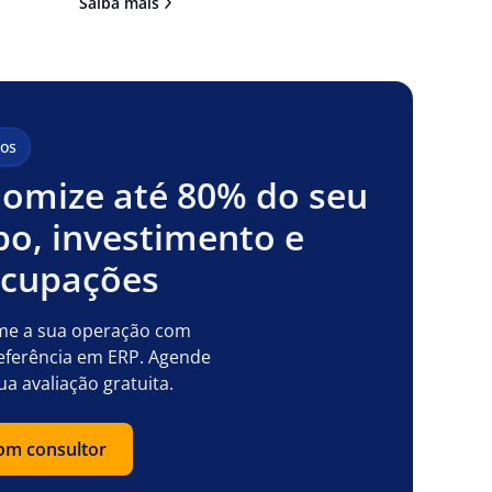
Saiba mais
os
omize até 80% do seu
o, investimento e
ocupações
me a sua operação com
eferência em ERP. Agende
ua avaliação gratuita.
com consultor