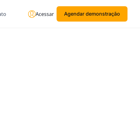
ato
Acessar
Agendar demonstração