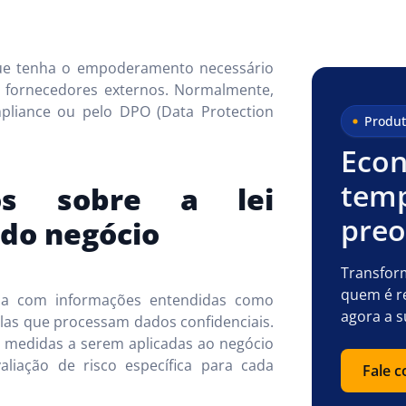
que tenha o empoderamento necessário
s fornecedores externos. Normalmente,
mpliance ou pelo DPO (Data Protection
Produt
Econ
temp
cos sobre a lei
pre
 do negócio
Transfor
quem é r
da com informações entendidas como
agora a s
las que processam dados confidenciais.
 medidas a serem aplicadas ao negócio
iação de risco específica para cada
Fale 