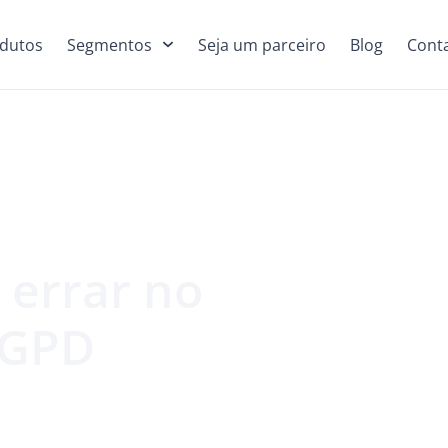
dutos
Segmentos
Seja um parceiro
Blog
Cont
 errar no
LGPD