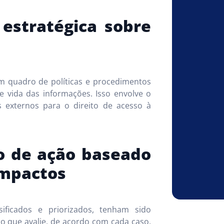
estratégica sobre
m quadro de políticas e procedimentos
de vida das informações. Isso envolve o
s externos para o direito de acesso à
o de ação baseado
 impactos
ificados e priorizados, tenham sido
sco que avalie, de acordo com cada caso,