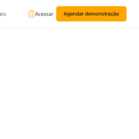
ato
Acessar
Agendar demonstração