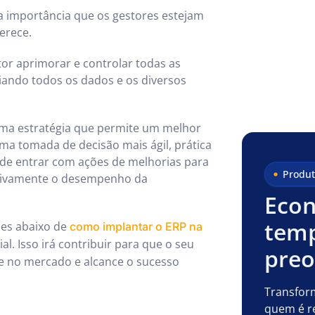
a importância que os gestores estejam
erece.
or aprimorar e controlar todas as
iando todos os dados e os diversos
uma estratégia que permite um melhor
a tomada de decisão mais ágil, prática
ode entrar com ações de melhorias para
Produt
ativamente o desempenho da
Econ
temp
ões abaixo de
como implantar o ERP na
al. Isso irá contribuir para que o seu
pre
e no mercado e alcance o sucesso
Transfor
quem é r