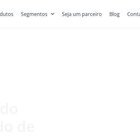
dutos
Segmentos
Seja um parceiro
Blog
Cont
 do
do de