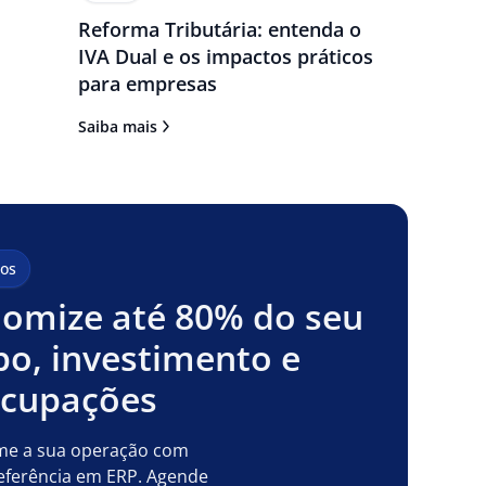
Reforma Tributária: entenda o
IVA Dual e os impactos práticos
para empresas
Saiba mais
os
omize até 80% do seu
o, investimento e
ocupações
me a sua operação com
eferência em ERP. Agende