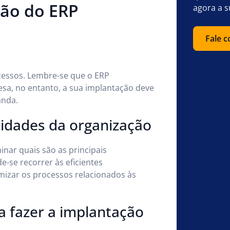
ção do ERP
agora a s
Fale 
cessos. Lembre-se que o ERP
resa, no entanto, a sua implantação deve
anda.
ridades da organização
inar quais são as principais
-se recorrer às eficientes
imizar os processos relacionados às
a fazer a implantação