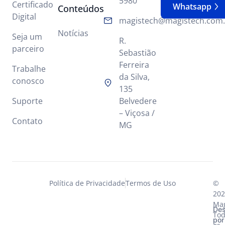
5980
Certificado
Whatsapp
Conteúdos
Digital
magistech@magistech.com.
Notícias
Seja um
R.
parceiro
Sebastião
Ferreira
Trabalhe
da Silva,
conosco
135
Suporte
Belvedere
– Viçosa /
Contato
MG
Política de Privacidade
Termos de Uso
©
202
Mag
Des
Tod
por