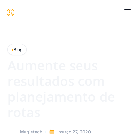
Seja um 
Blog
Aumente seus
resultados com
planejamento de
rotas
Magistech
março 27, 2020