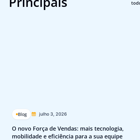
Principais
tod
Blog
julho 3, 2026
O novo Força de Vendas: mais tecnologia,
Q
mobilidade e eficiência para a sua equipe
p