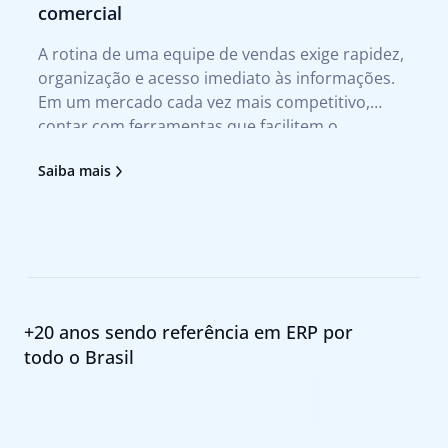
comercial
Tr
A rotina de uma equipe de vendas exige rapidez,
A 
organização e acesso imediato às informações.
te
Em um mercado cada vez mais competitivo,
qu
contar com ferramentas que facilitem o
no
atendimento ao cliente e agilizem a tomada de
tr
Saiba mais
Sa
decisão deixou de ser um diferencial para se
no
tornar uma necessidade. Foi pensando nesses
pr
+20 anos sendo referência em ERP por
todo o Brasil