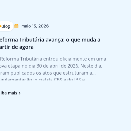
Blog
Blog
maio 15, 2026
eforma Tributária avança: o que muda a
Reforma
artir de agora
impact
 Reforma Tributária entrou oficialmente em uma
A Reform
ova etapa no dia 30 de abril de 2026. Neste dia,
do pape
oram publicados os atos que estruturam a
mudança
egulamentação inicial da CBS e do IBS e
consumo
ormalizam, pela primeira vez, as regras comuns
transfo
aiba mais
Saiba ma
ntre os dois tributos. Na prática, esse
modelo 
ovimento tira a
práticas