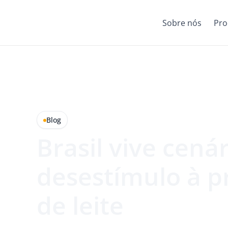
Sobre nós
Pro
Blog
Brasil vive cená
desestímulo à 
de leite