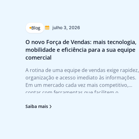
Blog
julho 3, 2026
O novo Força de Vendas: mais tecnologia,
mobilidade e eficiência para a sua equipe
comercial
A rotina de uma equipe de vendas exige rapidez,
organização e acesso imediato às informações.
Em um mercado cada vez mais competitivo,
contar com ferramentas que facilitem o
atendimento ao cliente e agilizem a tomada de
Saiba mais
decisão deixou de ser um diferencial para se
tornar uma necessidade. Foi pensando nesses