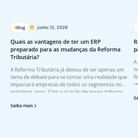
Blog
junho 12, 2026
Quais as vantagens de ter um ERP
R
preparado para as mudanças da Reforma
p
Tributária?
A
n
A Reforma Tributária já deixou de ser apenas um
f
tema de debate para se tornar uma realidade que
r
impactará empresas de todos os segmentos nos
f
próximos anos. Com a criação de novos tributos,
S
e
mudanças nas regras de apuração e novas
Saiba mais
m
exigências fiscais, as organizações precisarão
adaptar processos, revisar rotinas e