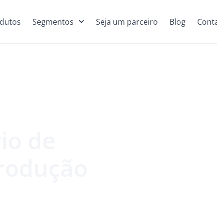
dutos
Segmentos
Seja um parceiro
Blog
Cont
rio de
produção