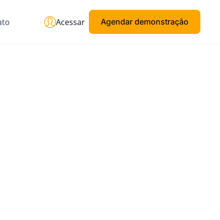
ato
Acessar
Agendar demonstração