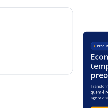
Produt
Econ
temp
pre
Transfor
quem é r
agora a s