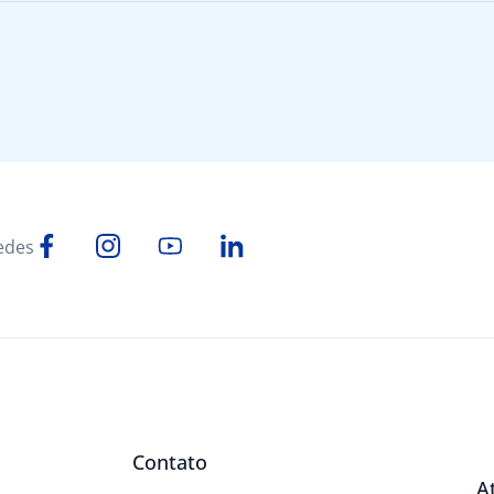
edes
Contato
A