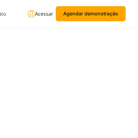
ato
Acessar
Agendar demonstração