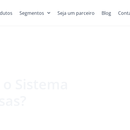
dutos
Segmentos
Seja um parceiro
Blog
Cont
 o Sistema
sas?