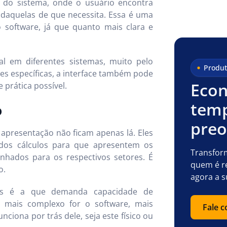
e do sistema, onde o usuário encontra
 daquelas de que necessita. Essa é uma
 software, já que quanto mais clara e
 em diferentes sistemas, muito pelo
Produt
s específicas, a interface também pode
Econ
 prática possível.
temp
o
pre
apresentação não ficam apenas lá. Eles
idos cálculos para que apresentem os
Transfor
hados para os respectivos setores. É
quem é r
o.
agora a s
as é a que demanda capacidade de
 mais complexo for o software, mais
Fale 
ciona por trás dele, seja este físico ou