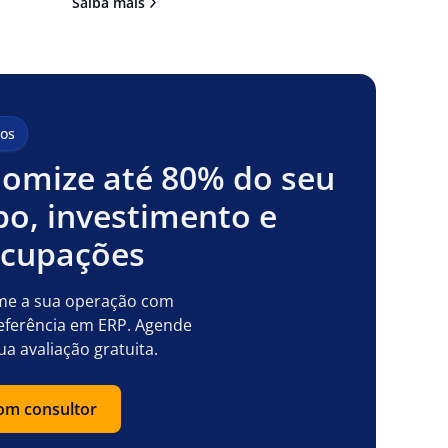
Saiba mais
os
omize até 80% do seu
o, investimento e
ocupações
me a sua operação com
eferência em ERP. Agende
ua avaliação gratuita.
com consultor