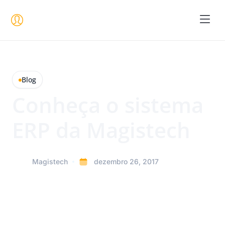
Seja um 
Blog
Conheça o sistema
ERP da Magistech
Magistech
dezembro 26, 2017