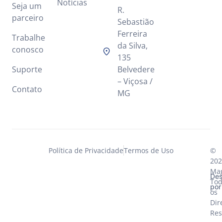
Notícias
Seja um
R.
parceiro
Sebastião
Ferreira
Trabalhe
da Silva,
conosco
135
Suporte
Belvedere
– Viçosa /
Contato
MG
Política de Privacidade
Termos de Uso
©
202
Mag
Des
Tod
por
os
Dir
Res