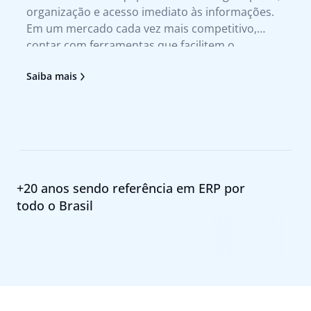
organização e acesso imediato às informações.
te
Em um mercado cada vez mais competitivo,
qu
contar com ferramentas que facilitem o
no
atendimento ao cliente e agilizem a tomada de
tr
Saiba mais
Sa
decisão deixou de ser um diferencial para se
no
tornar uma necessidade. Foi pensando nesses
pr
+20 anos sendo referência em ERP por
todo o Brasil