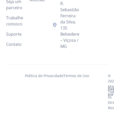
Seja um
R.
parceiro
Sebastião
Ferreira
Trabalhe
da Silva,
conosco
135
Suporte
Belvedere
– Viçosa /
Contato
MG
Política de Privacidade
Termos de Uso
©
202
Mag
Des
Tod
por
os
Dir
Res