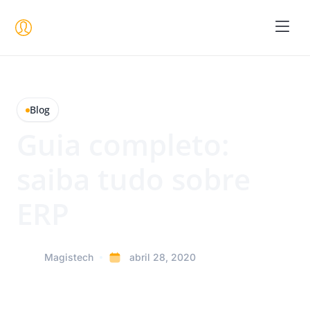
Seja um 
Blog
Guia completo:
saiba tudo sobre
ERP
Magistech
abril 28, 2020