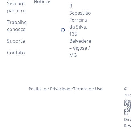
Notícias
Seja um
R.
parceiro
Sebastião
Ferreira
Trabalhe
da Silva,
conosco
135
Suporte
Belvedere
– Viçosa /
Contato
MG
Política de Privacidade
Termos de Uso
©
202
Mag
Des
Tod
por
os
Dir
Res