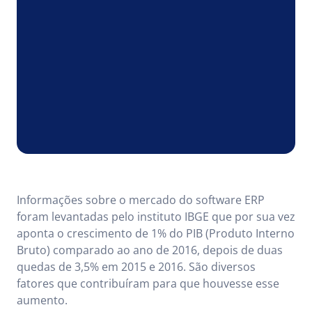
Informações sobre o mercado do software ERP
foram levantadas pelo instituto IBGE que por sua vez
aponta o crescimento de 1% do PIB (Produto Interno
Bruto) comparado ao ano de 2016, depois de duas
quedas de 3,5% em 2015 e 2016. São diversos
fatores que contribuíram para que houvesse esse
aumento.