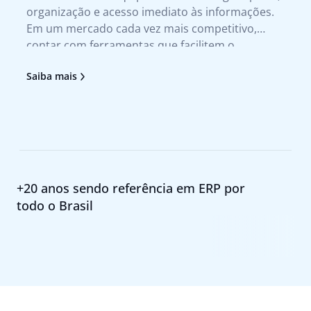
organização e acesso imediato às informações.
te
Em um mercado cada vez mais competitivo,
qu
contar com ferramentas que facilitem o
no
atendimento ao cliente e agilizem a tomada de
tr
Saiba mais
Sa
decisão deixou de ser um diferencial para se
no
tornar uma necessidade. Foi pensando nesses
pr
+20 anos sendo referência em ERP por
todo o Brasil