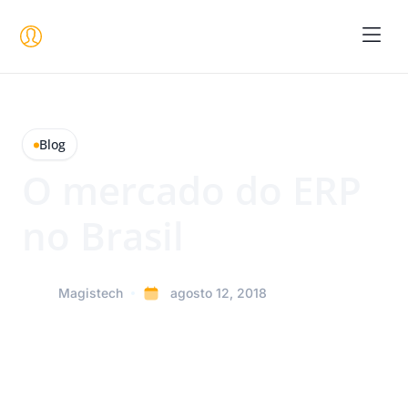
Seja um 
Blog
O mercado do ERP
no Brasil
Magistech
agosto 12, 2018