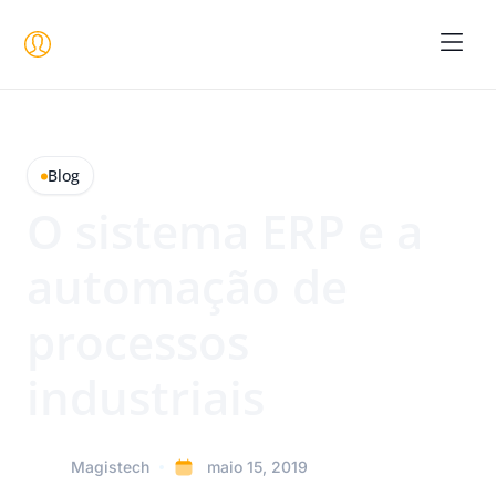
Seja um 
Blog
O sistema ERP e a
automação de
processos
industriais
Magistech
maio 15, 2019