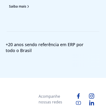
atendimento ao cliente e agilizem a tomada de
tr
Saiba mais
Sa
decisão deixou de ser um diferencial para se
no
tornar uma necessidade. Foi pensando nesses
pr
+20 anos sendo referência em ERP por
todo o Brasil
Acompanhe
nossas redes