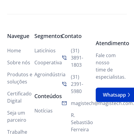
Navegue
Segmentos
Contato
Atendimento
Home
Laticínios
(31)
Fale com
3891-
Sobre nós
Cooperativa
nosso
1803
time de
Produtos e
Agroindústria
(31)
especialistas.
soluções
2391-
5980
Certificado
Whatsapp
Conteúdos
Digital
magistech@magistech.com.
Notícias
Seja um
R.
parceiro
Sebastião
Ferreira
Trabalhe