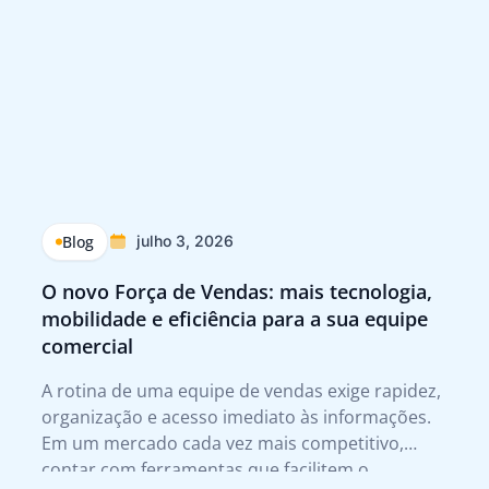
Blog
julho 3, 2026
O novo Força de Vendas: mais tecnologia,
Q
mobilidade e eficiência para a sua equipe
p
comercial
Tr
A rotina de uma equipe de vendas exige rapidez,
A 
organização e acesso imediato às informações.
te
Em um mercado cada vez mais competitivo,
qu
contar com ferramentas que facilitem o
no