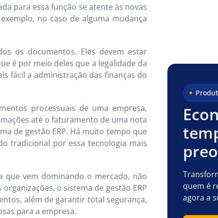
ada para essa função se atente às novas
r exemplo, no caso de alguma mudança
odos os documentos. Eles devem estar
ue é por meio deles que a legalidade da
s fácil a administração das finanças do
Produt
imentos processuais de uma empresa,
Econ
rmações até o faturamento de uma nota
temp
tema de gestão ERP. Há muito tempo que
o tradicional por essa tecnologia mais
pre
Transfor
ica que vem dominando o mercado, não
quem é r
 organizações, o sistema de gestão ERP
agora a s
ntos, além de garantir total segurança,
iosas para a empresa.