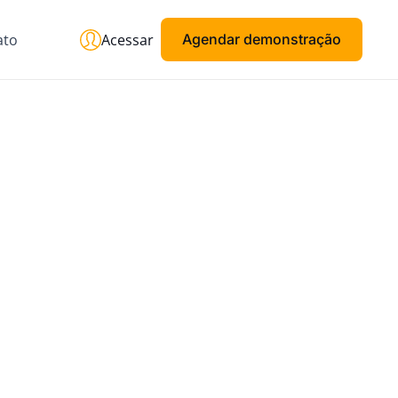
ato
Acessar
Agendar demonstração