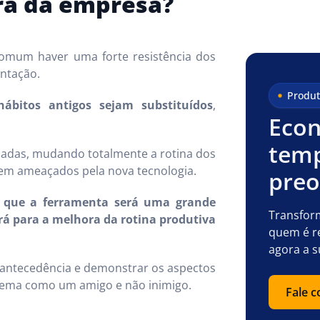
ra da empresa?
omum haver uma forte resistência dos
antação.
Produt
bitos antigos sejam substituídos
,
Econ
temp
adas, mudando totalmente a rotina dos
tem ameaçados pela nova tecnologia.
pre
o que a ferramenta será uma grande
Transfor
rá para a melhora da rotina produtiva
quem é r
agora a s
m antecedência e demonstrar os aspectos
stema como um amigo e não inimigo.
Fale 