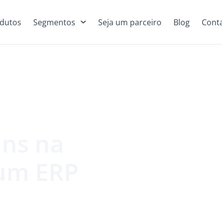
dutos
Segmentos
Seja um parceiro
Blog
Cont
ns na
 um ERP