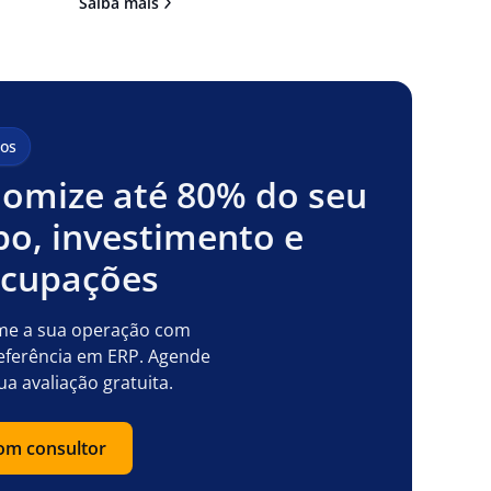
Saiba mais
os
omize até 80% do seu
o, investimento e
ocupações
me a sua operação com
eferência em ERP. Agende
ua avaliação gratuita.
com consultor