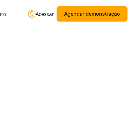
ato
Acessar
Agendar demonstração