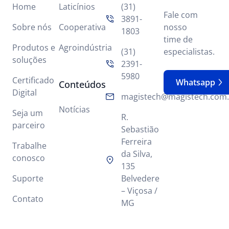
Home
Laticínios
(31)
Fale com
3891-
Sobre nós
Cooperativa
nosso
1803
time de
Produtos e
Agroindústria
(31)
especialistas.
soluções
2391-
5980
Certificado
Whatsapp
Conteúdos
Digital
magistech@magistech.com.
Notícias
Seja um
R.
parceiro
Sebastião
Ferreira
Trabalhe
da Silva,
conosco
135
Suporte
Belvedere
– Viçosa /
Contato
MG