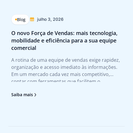
Blog
julho 3, 2026
O novo Força de Vendas: mais tecnologia,
Q
mobilidade e eficiência para a sua equipe
p
comercial
Tr
A rotina de uma equipe de vendas exige rapidez,
A 
organização e acesso imediato às informações.
te
Em um mercado cada vez mais competitivo,
qu
contar com ferramentas que facilitem o
no
atendimento ao cliente e agilizem a tomada de
tr
Saiba mais
Sa
decisão deixou de ser um diferencial para se
no
tornar uma necessidade. Foi pensando nesses
pr