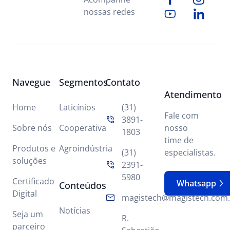
nossas redes
Navegue
Segmentos
Contato
Atendimento
Home
Laticínios
(31)
Fale com
3891-
Sobre nós
Cooperativa
nosso
1803
time de
Produtos e
Agroindústria
(31)
especialistas.
soluções
2391-
5980
Certificado
Whatsapp
Conteúdos
Digital
magistech@magistech.com.
Notícias
Seja um
R.
parceiro