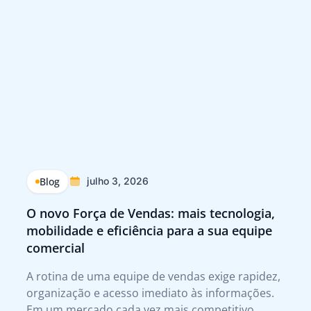
Blog
julho 3, 2026
O novo Força de Vendas: mais tecnologia,
Q
mobilidade e eficiência para a sua equipe
p
comercial
Tr
A rotina de uma equipe de vendas exige rapidez,
A 
organização e acesso imediato às informações.
te
Em um mercado cada vez mais competitivo,
qu