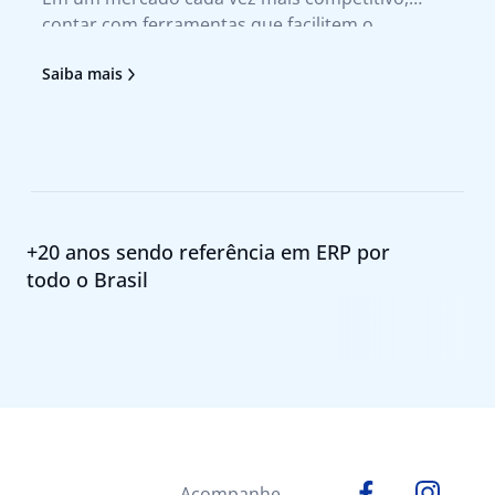
contar com ferramentas que facilitem o
no
atendimento ao cliente e agilizem a tomada de
tr
Saiba mais
Sa
decisão deixou de ser um diferencial para se
no
tornar uma necessidade. Foi pensando nesses
pr
+20 anos sendo referência em ERP por
todo o Brasil
Acompanhe