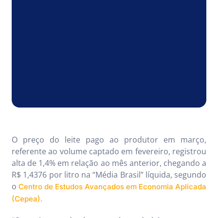
O preço do leite pago ao produtor em março,
referente ao volume captado em fevereiro, registrou
alta de 1,4% em relação ao mês anterior, chegando a
R$ 1,4376 por litro na “Média Brasil” líquida, segundo
o
Centro de Estudos Avançados em Economia Aplicada
(Cepea).