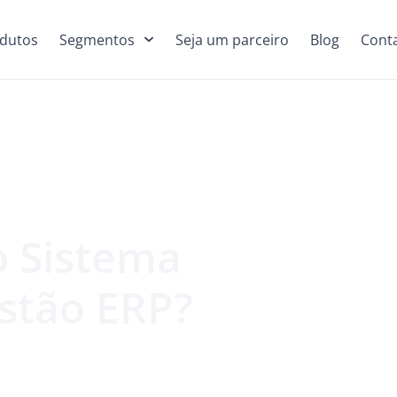
dutos
Segmentos
Seja um parceiro
Blog
Cont
o Sistema
stão ERP?