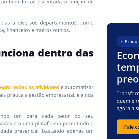
também foi acrescentada a função de
onadas a diversos departamentos, como
, financeiro e muitos outros.
Produt
nciona dentro das
Econ
temp
pre
e automatizar
tegrar todas as atividades
Transfor
is prática a gestão empresarial, e ainda
quem é r
agora a s
sendo um para cada setor do seu
nadas em uma plataforma permitindo o
Fale 
sidade presencial, bastando apenas um