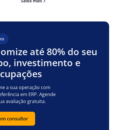
Saiba mais
os
omize até 80% do seu
o, investimento e
ocupações
me a sua operação com
eferência em ERP. Agende
ua avaliação gratuita.
com consultor