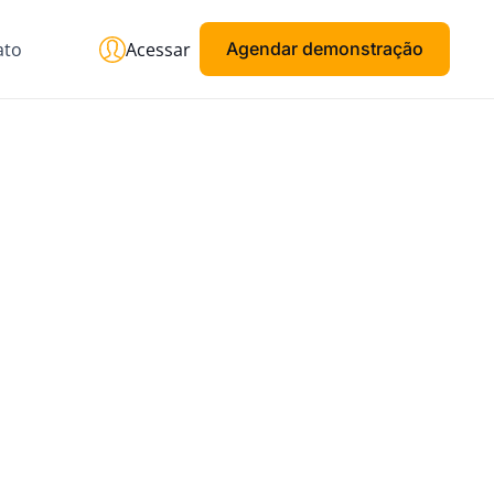
ato
Acessar
Agendar demonstração