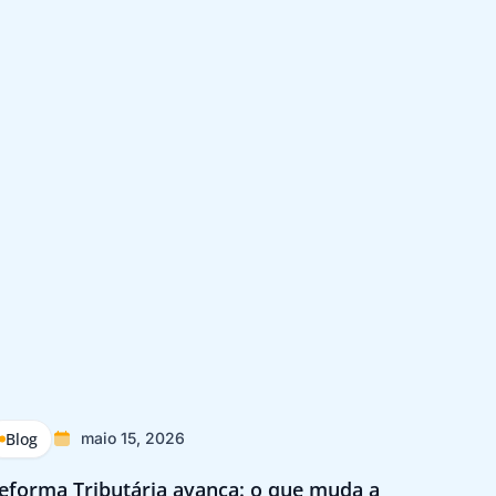
Blog
Blog
maio 15, 2026
eforma Tributária avança: o que muda a
Reforma