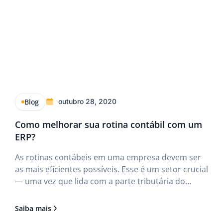
Blog
outubro 28, 2020
Como melhorar sua rotina contábil com um
ERP?
As rotinas contábeis em uma empresa devem ser
as mais eficientes possíveis. Esse é um setor crucial
— uma vez que lida com a parte tributária do
negócio — que requer que todas as atividades
sejam feitas visando, dentre outras coisas, o
Saiba mais
armazenamento seguro de documentos fiscais e a