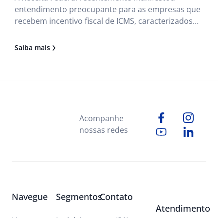
entendimento preocupante para as empresas que
recebem incentivo fiscal de ICMS, caracterizados
como subvenção para investimento, veiculados
através de legislação estadual que exige o estorno
Saiba mais
de créditos de ICMS relativos às entradas, o que
normalmente ocorre.
Acompanhe
nossas redes
Navegue
Segmentos
Contato
Atendimento