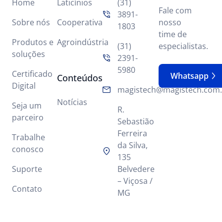
Home
Laticínios
(31)
Fale com
3891-
Sobre nós
Cooperativa
nosso
1803
time de
Produtos e
Agroindústria
(31)
especialistas.
soluções
2391-
5980
Certificado
Whatsapp
Conteúdos
Digital
magistech@magistech.com.
Notícias
Seja um
R.
parceiro
Sebastião
Ferreira
Trabalhe
da Silva,
conosco
135
Suporte
Belvedere
– Viçosa /
Contato
MG