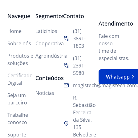
Navegue
Segmentos
Contato
Atendimento
Home
Laticínios
(31)
Fale com
3891-
Sobre nós
Cooperativa
nosso
1803
time de
Produtos e
Agroindústria
(31)
especialistas.
soluções
2391-
5980
Certificado
Whatsapp
Conteúdos
Digital
magistech@magistech.com.
Notícias
Seja um
R.
parceiro
Sebastião
Ferreira
Trabalhe
da Silva,
conosco
135
Suporte
Belvedere