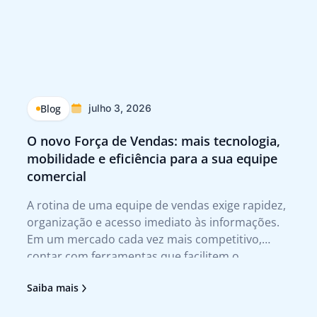
Blog
julho 3, 2026
O novo Força de Vendas: mais tecnologia,
Q
mobilidade e eficiência para a sua equipe
p
comercial
Tr
A rotina de uma equipe de vendas exige rapidez,
A 
organização e acesso imediato às informações.
te
Em um mercado cada vez mais competitivo,
qu
contar com ferramentas que facilitem o
no
atendimento ao cliente e agilizem a tomada de
tr
Saiba mais
Sa
decisão deixou de ser um diferencial para se
no
tornar uma necessidade. Foi pensando nesses
pr