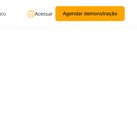
ato
Acessar
Agendar demonstração