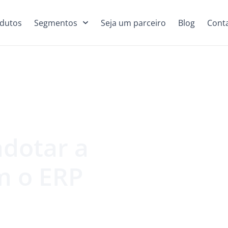
dutos
Segmentos
Seja um parceiro
Blog
Cont
adotar a
m o ERP