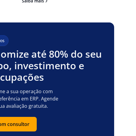
Saiba mais
os
omize até 80% do seu
o, investimento e
ocupações
me a sua operação com
eferência em ERP. Agende
ua avaliação gratuita.
com consultor