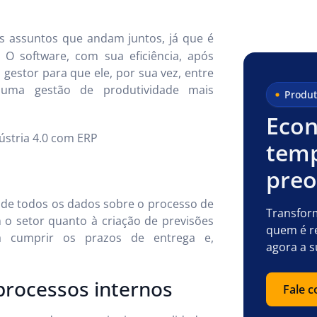
s assuntos que andam juntos, já que é
 O software, com sua eficiência, após
 gestor para que ele, por sua vez, entre
r uma gestão de produtividade mais
Produt
Econ
ústria 4.0 com ERP
temp
pre
 de todos os dados sobre o processo de
Transfor
 o setor quanto à criação de previsões
quem é r
a cumprir os prazos de entrega e,
agora a s
processos internos
Fale 