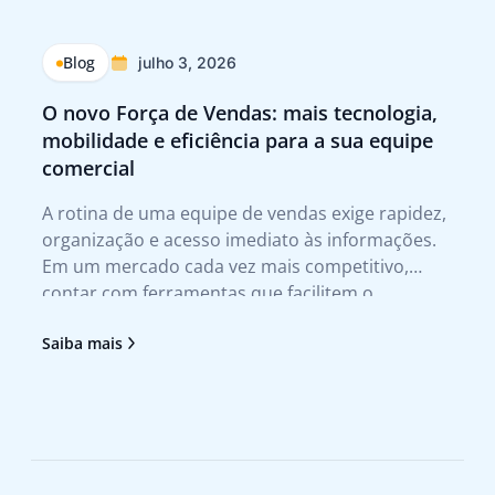
Blog
julho 3, 2026
O novo Força de Vendas: mais tecnologia,
Q
mobilidade e eficiência para a sua equipe
p
comercial
Tr
A rotina de uma equipe de vendas exige rapidez,
A 
organização e acesso imediato às informações.
te
Em um mercado cada vez mais competitivo,
qu
contar com ferramentas que facilitem o
no
atendimento ao cliente e agilizem a tomada de
tr
Saiba mais
Sa
decisão deixou de ser um diferencial para se
no
tornar uma necessidade. Foi pensando nesses
pr