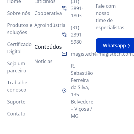
Home
Laticínios
(31)
Fale com
3891-
Sobre nós
Cooperativa
nosso
1803
time de
Produtos e
Agroindústria
(31)
especialistas.
soluções
2391-
5980
Certificado
Whatsapp
Conteúdos
Digital
magistech@magistech.com.
Notícias
Seja um
R.
parceiro
Sebastião
Ferreira
Trabalhe
da Silva,
conosco
135
Suporte
Belvedere
– Viçosa /
Contato
MG