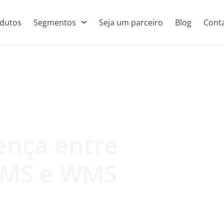
dutos
Segmentos
Seja um parceiro
Blog
Cont
ença entre
 TMS e WMS