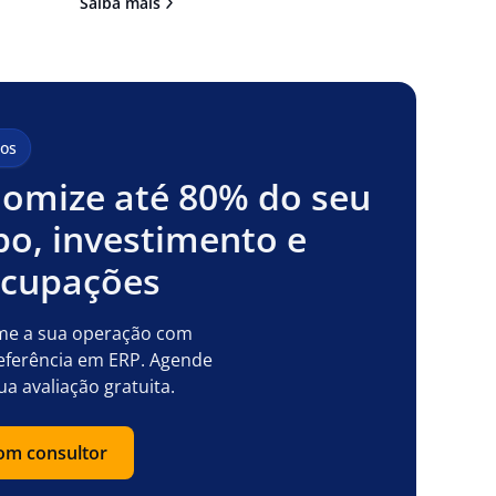
Saiba mais
os
omize até 80% do seu
o, investimento e
ocupações
me a sua operação com
eferência em ERP. Agende
ua avaliação gratuita.
com consultor