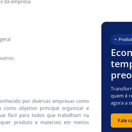
os da empresa
geral
Produt
Econ
outros.
temp
pre
Transfor
quem é r
nhecido por diversas empresas como
agora a s
como objetivo principal organizar e
ue fácil para todos que trabalham na
Fale 
alquer produto e materiais em menos