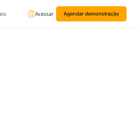
ato
Acessar
Agendar demonstração