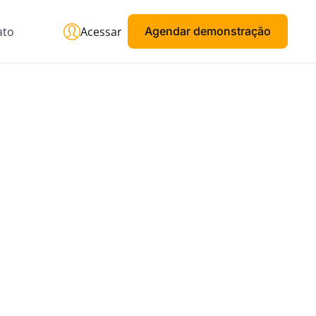
ato
Acessar
Agendar demonstração