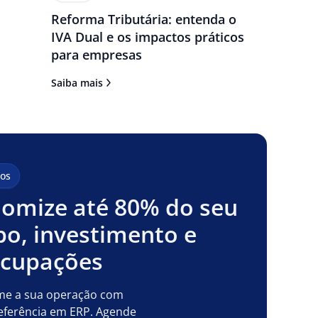
Reforma Tributária: entenda o
IVA Dual e os impactos práticos
para empresas
Saiba mais
os
omize até 80% do seu
o, investimento e
ocupações
me a sua operação com
eferência em ERP. Agende