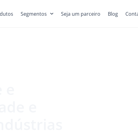
dutos
Segmentos
Seja um parceiro
Blog
Cont
e e
dade e
ndústrias