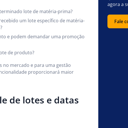
agora a s
terminado lote de matéria-prima?
 recebido um lote específico de matéria-
Fale 
?
mento e podem demandar uma promoção
ote de produto?
eis no mercado e para uma gestão
uncionalidade proporcionará maior
e de lotes e datas