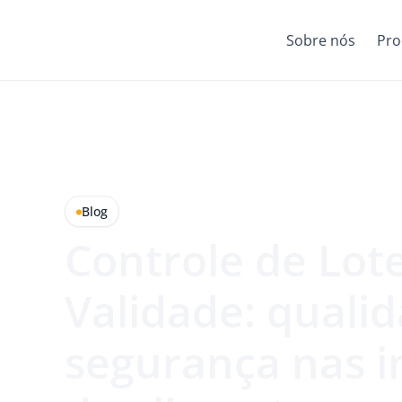
Sobre nós
Pro
Blog
Controle de Lot
Validade: quali
segurança nas i