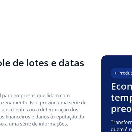
ole de lotes e datas
Produt
Econ
temp
ial para empresas que lidam com
azenamento. Isso previne uma série de
pre
aos clientes ou a deterioração dos
s financeiros e danos à reputação do
Transfor
sso a uma série de informações,
quem é r