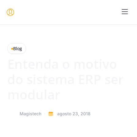
Seja um 
Blog
Entenda o motivo
do sistema ERP ser
modular
Magistech
agosto 23, 2018