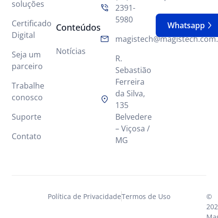
soluções
2391-
5980
Certificado
Whatsapp
Conteúdos
Digital
magistech@magistech.com.
Notícias
Seja um
R.
parceiro
Sebastião
Ferreira
Trabalhe
da Silva,
conosco
135
Suporte
Belvedere
– Viçosa /
Contato
MG
Política de Privacidade
Termos de Uso
©
202
Mag