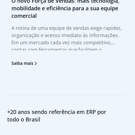
O novo Força de Vendas: mais tecnologia,
Q
mobilidade e eficiência para a sua equipe
p
comercial
Tr
A rotina de uma equipe de vendas exige rapidez,
A 
organização e acesso imediato às informações.
te
Em um mercado cada vez mais competitivo,
qu
contar com ferramentas que facilitem o
no
atendimento ao cliente e agilizem a tomada de
tr
Saiba mais
Sa
decisão deixou de ser um diferencial para se
no
tornar uma necessidade. Foi pensando nesses
pr
+20 anos sendo referência em ERP por
todo o Brasil