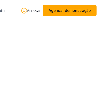
ato
Acessar
Agendar demonstração