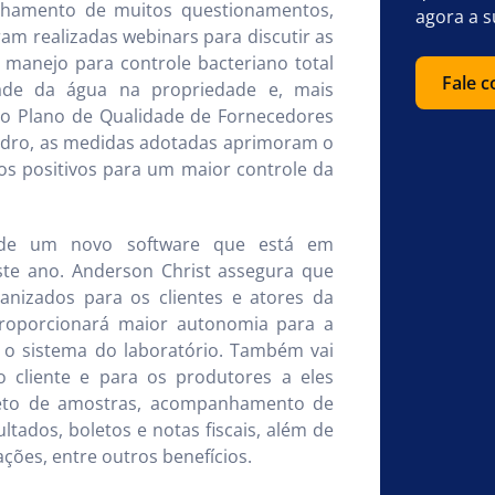
inhamento de muitos questionamentos,
agora a s
ram realizadas webinars para discutir as
 manejo para controle bacteriano total
Fale 
dade da água na propriedade e, mais
do Plano de Qualidade de Fornecedores
andro, as medidas adotadas aprimoram o
os positivos para um maior controle da
o de um novo software que está em
ste ano. Anderson Christ assegura que
anizados para os clientes e atores da
 proporcionará maior autonomia para a
 o sistema do laboratório. Também vai
o cliente e para os produtores a eles
ireto de amostras, acompanhamento de
ultados, boletos e notas fiscais, além de
ações, entre outros benefícios.