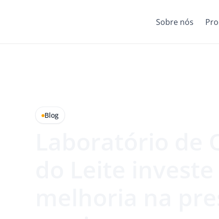
Sobre nós
Pro
Blog
Laboratório de 
do Leite invest
melhoria na pre