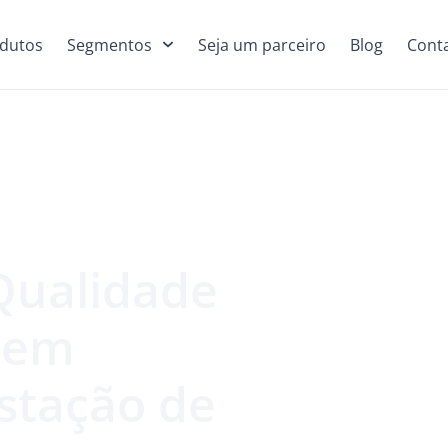
dutos
Segmentos
Seja um parceiro
Blog
Cont
Qualidade
e em
stação de