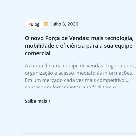
Blog
julho 3, 2026
O novo Força de Vendas: mais tecnologia,
mobilidade e eficiência para a sua equipe
comercial
A rotina de uma equipe de vendas exige rapidez,
organização e acesso imediato às informações.
Em um mercado cada vez mais competitivo,
contar com ferramentas que facilitem o
atendimento ao cliente e agilizem a tomada de
Saiba mais
decisão deixou de ser um diferencial para se
tornar uma necessidade. Foi pensando nesses