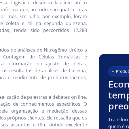
so logístico, desde o laticínio até o
, informa que, ao todo, são quatro rotas
por mês. Em julho, por exemplo, foram
de coleta e 45 na segunda quinzena,
adas, tendo sido percorridos 12.288
ados de análises de Nitrogênio Uréico a
e Contagem de Células Somáticas e
 a informação no ajuste de dietas,
 os resultados de análises de Caseína,
Produt
ara o rendimento de produtos lácteos,
Econ
temp
alização de palestras e debates on line,
pre
zação de conhecimentos específicos. O
pela organização e mediação dessas
s próprios clientes. Ele ressalta que os
Transfor
ersos assuntos e têm obtido excelente
quem é r