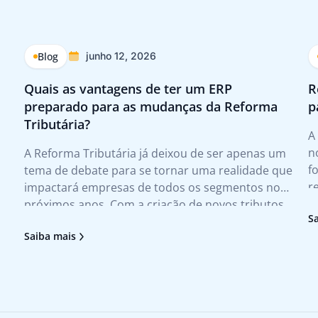
Blog
junho 12, 2026
Quais as vantagens de ter um ERP
R
preparado para as mudanças da Reforma
p
Tributária?
A
n
A Reforma Tributária já deixou de ser apenas um
f
tema de debate para se tornar uma realidade que
r
impactará empresas de todos os segmentos nos
f
próximos anos. Com a criação de novos tributos,
S
e
mudanças nas regras de apuração e novas
Saiba mais
m
exigências fiscais, as organizações precisarão
adaptar processos, revisar rotinas e