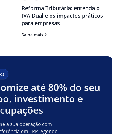
Reforma Tributária: entenda o
IVA Dual e os impactos práticos
para empresas
Saiba mais
os
omize até 80% do seu
o, investimento e
ocupações
me a sua operação com
eferência em ERP. Agende