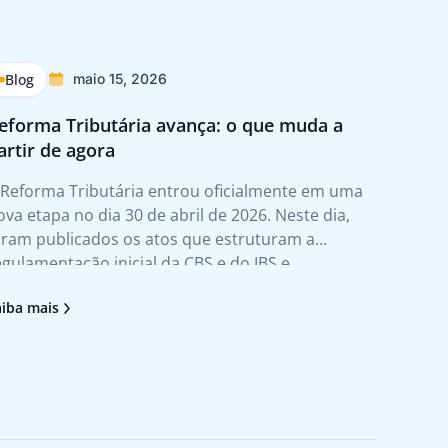
Blog
Blog
maio 15, 2026
eforma Tributária avança: o que muda a
Reforma
artir de agora
impact
 Reforma Tributária entrou oficialmente em uma
A Reform
ova etapa no dia 30 de abril de 2026. Neste dia,
do pape
oram publicados os atos que estruturam a
mudança
egulamentação inicial da CBS e do IBS e
consumo
ormalizam, pela primeira vez, as regras comuns
transfo
aiba mais
Saiba ma
ntre os dois tributos. Na prática, esse
modelo 
ovimento tira a
práticas