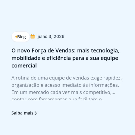
Blog
julho 3, 2026
O novo Força de Vendas: mais tecnologia,
Q
mobilidade e eficiência para a sua equipe
p
comercial
Tr
A rotina de uma equipe de vendas exige rapidez,
A 
organização e acesso imediato às informações.
te
Em um mercado cada vez mais competitivo,
qu
contar com ferramentas que facilitem o
no
atendimento ao cliente e agilizem a tomada de
tr
Saiba mais
Sa
decisão deixou de ser um diferencial para se
no
tornar uma necessidade. Foi pensando nesses
pr