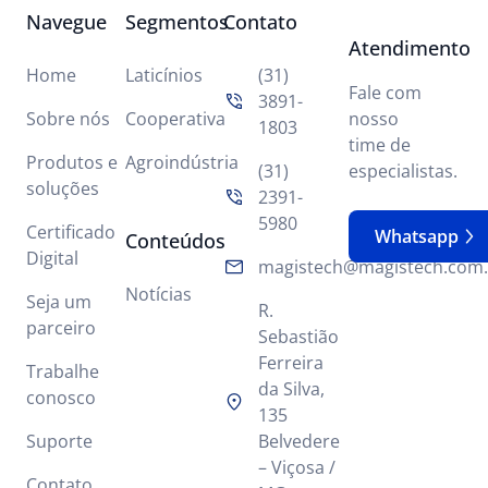
Navegue
Segmentos
Contato
Atendimento
Home
Laticínios
(31)
Fale com
3891-
Sobre nós
Cooperativa
nosso
1803
time de
Produtos e
Agroindústria
(31)
especialistas.
soluções
2391-
5980
Certificado
Whatsapp
Conteúdos
Digital
magistech@magistech.com.
Notícias
Seja um
R.
parceiro
Sebastião
Ferreira
Trabalhe
da Silva,
conosco
135
Suporte
Belvedere
– Viçosa /
Contato