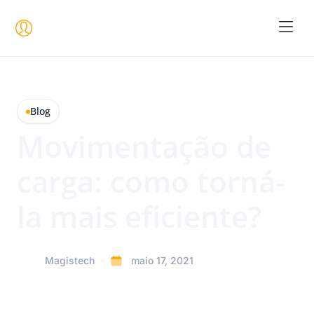
Seja um 
Blog
Movimentação de
carga: como torná-
la mais eficiente?
Magistech
maio 17, 2021