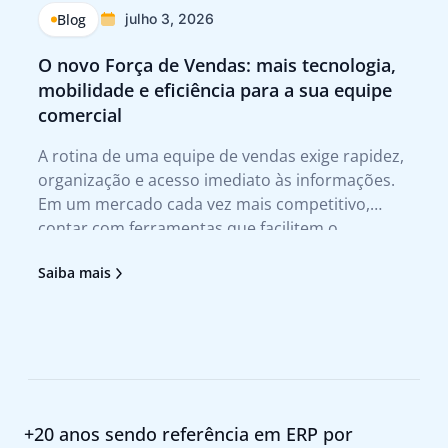
Blog
julho 3, 2026
O novo Força de Vendas: mais tecnologia,
Q
mobilidade e eficiência para a sua equipe
p
comercial
Tr
A rotina de uma equipe de vendas exige rapidez,
A 
organização e acesso imediato às informações.
te
Em um mercado cada vez mais competitivo,
qu
contar com ferramentas que facilitem o
no
atendimento ao cliente e agilizem a tomada de
tr
Saiba mais
Sa
decisão deixou de ser um diferencial para se
no
tornar uma necessidade. Foi pensando nesses
pr
+20 anos sendo referência em ERP por