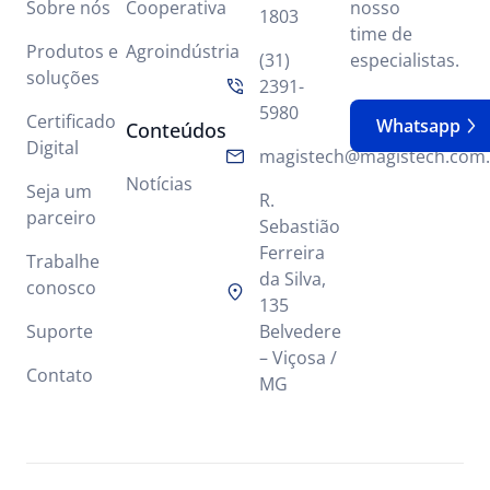
Sobre nós
Cooperativa
nosso
1803
time de
Produtos e
Agroindústria
(31)
especialistas.
soluções
2391-
5980
Certificado
Whatsapp
Conteúdos
Digital
magistech@magistech.com.
Notícias
Seja um
R.
parceiro
Sebastião
Ferreira
Trabalhe
da Silva,
conosco
135
Suporte
Belvedere
– Viçosa /
Contato
MG