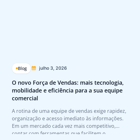
Blog
julho 3, 2026
O novo Força de Vendas: mais tecnologia,
Q
mobilidade e eficiência para a sua equipe
p
comercial
Tr
A rotina de uma equipe de vendas exige rapidez,
A 
organização e acesso imediato às informações.
te
Em um mercado cada vez mais competitivo,
qu
contar com ferramentas que facilitem o
no