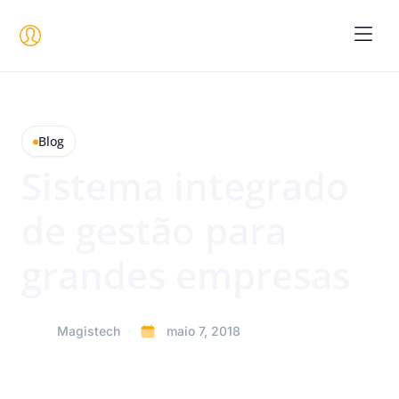
Seja um 
Blog
Sistema integrado
de gestão para
grandes empresas
Magistech
maio 7, 2018