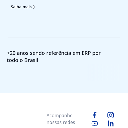
atendimento ao cliente e agilizem a tomada de
tr
Saiba mais
Sa
decisão deixou de ser um diferencial para se
no
tornar uma necessidade. Foi pensando nesses
pr
+20 anos sendo referência em ERP por
todo o Brasil
Acompanhe
nossas redes