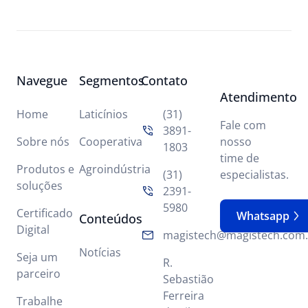
Navegue
Segmentos
Contato
Atendimento
Home
Laticínios
(31)
Fale com
3891-
Sobre nós
Cooperativa
nosso
1803
time de
Produtos e
Agroindústria
(31)
especialistas.
soluções
2391-
5980
Certificado
Whatsapp
Conteúdos
Digital
magistech@magistech.com.
Notícias
Seja um
R.
parceiro
Sebastião
Ferreira
Trabalhe