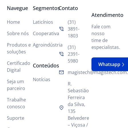
Navegue
Segmentos
Contato
Atendimento
Home
Laticínios
(31)
Fale com
3891-
Sobre nós
Cooperativa
nosso
1803
time de
Produtos e
Agroindústria
(31)
especialistas.
soluções
2391-
5980
Certificado
Whatsapp
Conteúdos
Digital
magistech@magistech.com.
Notícias
Seja um
R.
parceiro
Sebastião
Ferreira
Trabalhe
da Silva,
conosco
135
Suporte
Belvedere
– Viçosa /