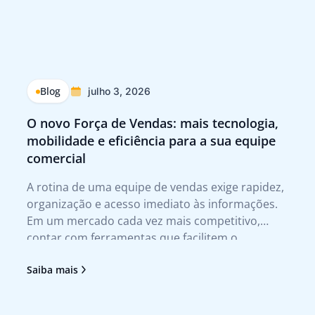
Blog
julho 3, 2026
O novo Força de Vendas: mais tecnologia,
Q
mobilidade e eficiência para a sua equipe
p
comercial
Tr
A rotina de uma equipe de vendas exige rapidez,
A 
organização e acesso imediato às informações.
te
Em um mercado cada vez mais competitivo,
qu
contar com ferramentas que facilitem o
no
atendimento ao cliente e agilizem a tomada de
tr
Saiba mais
Sa
decisão deixou de ser um diferencial para se
no
tornar uma necessidade. Foi pensando nesses
pr