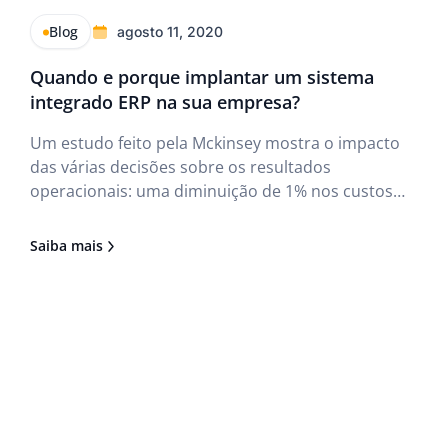
Blog
agosto 11, 2020
Quando e porque implantar um sistema
integrado ERP na sua empresa?
Um estudo feito pela Mckinsey mostra o impacto
das várias decisões sobre os resultados
operacionais: uma diminuição de 1% nos custos
fixos aumenta em 2,3% a lucratividade; a
diminuição de 1% nos custos variáveis aumenta o
Saiba mais
lucro em 7,8%; 1% de aumento nas vendas pode
aumentar 3,3% nos lucros; 1%