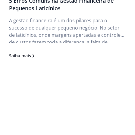
5 Erros Comuns na Gestão Financeira de
Pequenos Laticínios
A gestão financeira é um dos pilares para o
sucesso de qualquer pequeno negócio. No setor
de laticínios, onde margens apertadas e controle
de custos fazem toda a diferença, a falta de
organização financeira pode comprometer a
Saiba mais
sustentabilidade da empresa. Por isso, é
importante destacar os principais erros cometidos
por