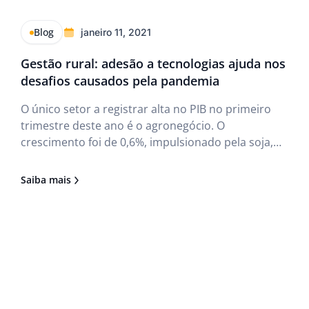
Blog
janeiro 11, 2021
Gestão rural: adesão a tecnologias ajuda nos
desafios causados pela pandemia
O único setor a registrar alta no PIB no primeiro
trimestre deste ano é o agronegócio. O
crescimento foi de 0,6%, impulsionado pela soja,
que de acordo com a perspectiva da CONAB terá
safra recorde em 2020. Entretanto, o setor não
Saiba mais
passará ileso pela crise ocasionada pela pandemia
do COVID-19.