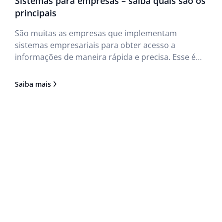
Sistemas para empresas – saiba quais são os
principais
São muitas as empresas que implementam
sistemas empresariais para obter acesso a
informações de maneira rápida e precisa. Esse é
uma forma de ter mais conhecimento dos
negócios com o objetivo de aumentar a
Saiba mais
produtividade dos funcionários e minimizar a
duplicação dos dados ou se livrar de dados
desnecessários. Mas