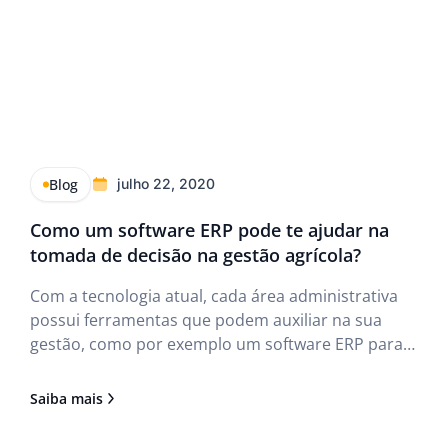
Blog
julho 22, 2020
Como um software ERP pode te ajudar na
tomada de decisão na gestão agrícola?
Com a tecnologia atual, cada área administrativa
possui ferramentas que podem auxiliar na sua
gestão, como por exemplo um software ERP para
gestão agrícola, no caso das propriedades rurais.
Por isso, a forma de administrar hoje tem que ser
Saiba mais
muito diferente do que era realizado no passado.
O advento da