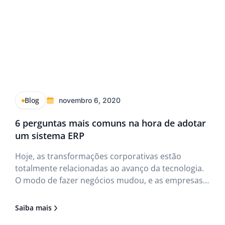
Blog
novembro 6, 2020
6 perguntas mais comuns na hora de adotar
um sistema ERP
Hoje, as transformações corporativas estão
totalmente relacionadas ao avanço da tecnologia.
O modo de fazer negócios mudou, e as empresas
necessitam cada vez mais de ferramentas para
otimizar o controle de seus processos.
Saiba mais