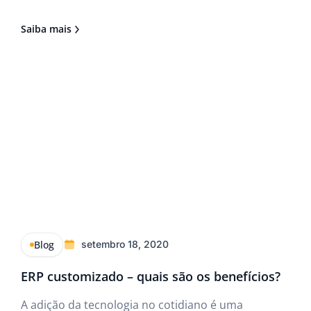
negócio — que requer que todas as atividades
sejam feitas visando, dentre outras coisas, o
Saiba mais
armazenamento seguro de documentos fiscais e a
manutenção
Blog
setembro 18, 2020
ERP customizado – quais são os benefícios?
A adição da tecnologia no cotidiano é uma