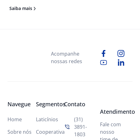
aumentando. Em tempos de instabilidade
Saiba mais
econômica, medidas que reduzem custos devem
ser prioridades. Por isso, preparamos 5 dicas de
redução de custos operacionais
Acompanhe
nossas redes
Navegue
Segmentos
Contato
Atendimento
Home
Laticínios
(31)
Fale com
3891-
Sobre nós
Cooperativa
nosso
1803
time de