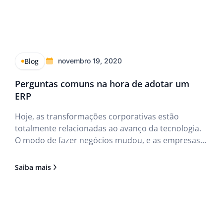
Blog
novembro 19, 2020
Perguntas comuns na hora de adotar um
ERP
Hoje, as transformações corporativas estão
totalmente relacionadas ao avanço da tecnologia.
O modo de fazer negócios mudou, e as empresas
necessitam cada vez mais de ferramentas para
otimizar o controle de seus processos.
Saiba mais