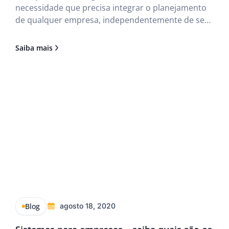
necessidade que precisa integrar o planejamento
de qualquer empresa, independentemente de seu
ramo ou porte. Por isso, o ERP customizado é uma
ferramenta relevante para quem deseja obter as
Saiba mais
vantagens da automatização de processos,
configurando o sistema conforme as demandas e
características
Blog
agosto 18, 2020