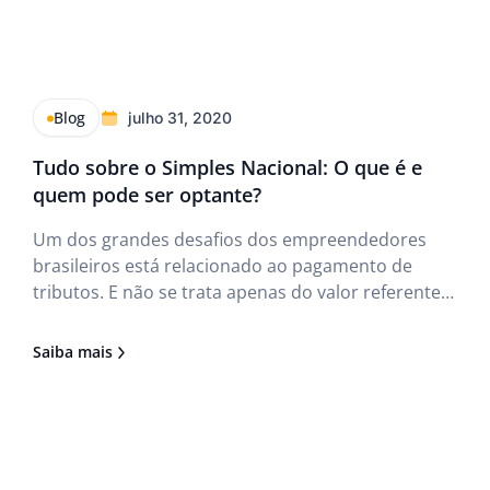
Blog
julho 31, 2020
Tudo sobre o Simples Nacional: O que é e
quem pode ser optante?
Um dos grandes desafios dos empreendedores
brasileiros está relacionado ao pagamento de
tributos. E não se trata apenas do valor referente
aos impostos, mas também, da burocracia do
sistema. Assim, o Governo Federal criou uma
Saiba mais
alternativa para facilitar a vida dos empresários: o
Simples Nacional.