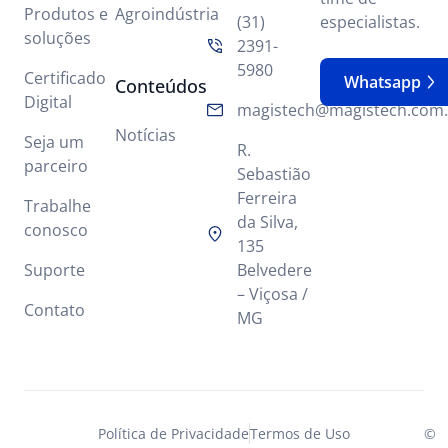
Produtos e
Agroindústria
(31)
especialistas.
soluções
2391-
5980
Certificado
Whatsapp
Conteúdos
Digital
magistech@magistech.com.
Notícias
Seja um
R.
parceiro
Sebastião
Ferreira
Trabalhe
da Silva,
conosco
135
Suporte
Belvedere
– Viçosa /
Contato
MG
Política de Privacidade
Termos de Uso
©