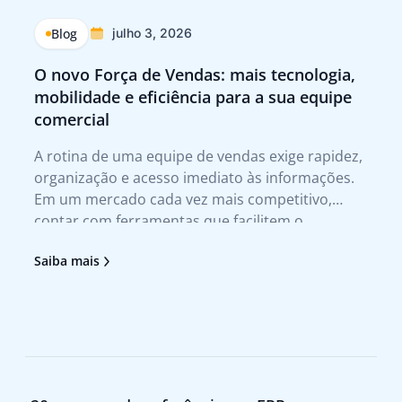
Blog
julho 3, 2026
O novo Força de Vendas: mais tecnologia,
Q
mobilidade e eficiência para a sua equipe
p
comercial
Tr
A rotina de uma equipe de vendas exige rapidez,
A 
organização e acesso imediato às informações.
te
Em um mercado cada vez mais competitivo,
qu
contar com ferramentas que facilitem o
no
atendimento ao cliente e agilizem a tomada de
tr
Saiba mais
Sa
decisão deixou de ser um diferencial para se
no
tornar uma necessidade. Foi pensando nesses
pr