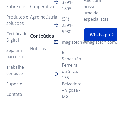
Fale com
3891-
Sobre nós
Cooperativa
nosso
1803
time de
Produtos e
Agroindústria
(31)
especialistas.
soluções
2391-
5980
Certificado
Whatsapp
Conteúdos
Digital
magistech@magistech.com.
Notícias
Seja um
R.
parceiro
Sebastião
Ferreira
Trabalhe
da Silva,
conosco
135
Suporte
Belvedere
– Viçosa /
Contato
MG