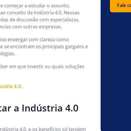
Fale 
 começar a estudar o assunto,
o conceito da Indústria 4.0. Nessas
das de discussão com especialistas.
ências com outras empresas.
iso enxergar com clareza como
e se encontram os principais gargalos e
logias.
saber em que investir ou quais soluções
.
ústria 4.0
ar a Indústria 4.0
ndústria 4.0, e os benefícios só tendem