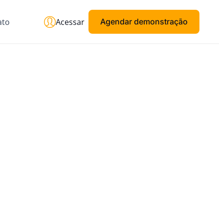
ato
Acessar
Agendar demonstração