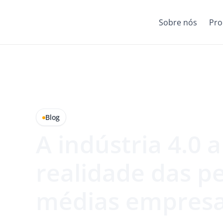
Sobre nós
Pro
Blog
A indústria 4.0 
realidade das p
médias empres