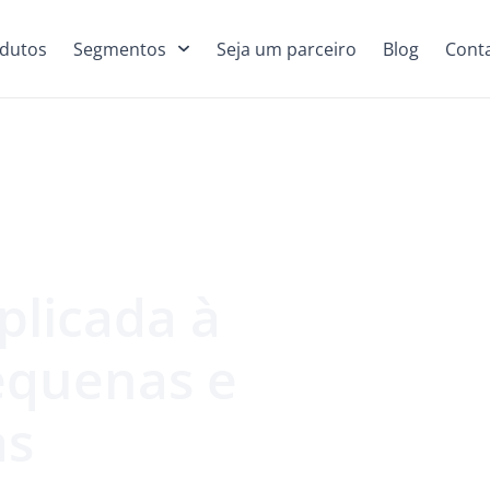
dutos
Segmentos
Seja um parceiro
Blog
Cont
aplicada à
equenas e
as