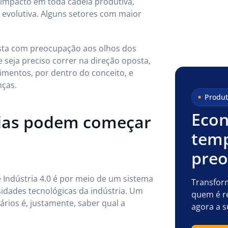
 impacto em toda cadeia produtiva,
evolutiva. Alguns setores com maior
 vista com preocupação aos olhos dos
 seja preciso correr na direção oposta,
mentos, por dentro do conceito, e
ças.
Produt
Econ
ias podem começar
temp
pre
 Indústria 4.0 é por meio de um sistema
Transfor
dades tecnológicas da indústria. Um
quem é r
rios é, justamente, saber qual a
agora a s